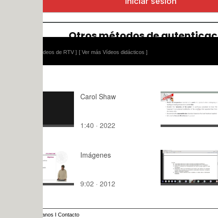
ídeos de RTV ]
[ Ver más Vídeos didácticos ]
Carol Shaw
Heat Trans
Unsteady S
1:40 · 2022
9:39 · 202
Imágenes
Explicació
9:02 · 2012
8:48 · 202
anos
I
Contacto