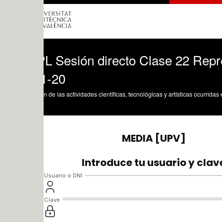
L Sesión directo Clase 22 Representac
1-20
n de las actividades científicas, tecnológicas y artísticas ocurridas en los tres cam