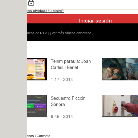
ídeos de RTV ]
[ Ver más Vídeos didácticos ]
Tenim paraula: Joan
Found Foo
Carles i Benet
Manuel San
1:17 · 2014
2:50 · 202
Secuestro Ficción
POURING 
Sonora
CERAMIC 
MOLDS. M
6:46 · 2014
9:06 · 202
FINISHES.
PATINATI
anos
I
Contacto