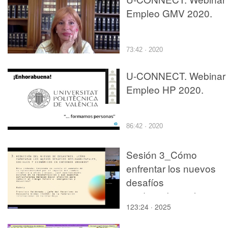
Empleo GMV 2020.
73:42 · 2020
U-CONNECT. Webinar
Empleo HP 2020.
86:42 · 2020
Sesión 3_Cómo
enfrentar los nuevos
desafíos
medioambientales,
123:24 · 2025
sociales y económicos
en entornos urbanos