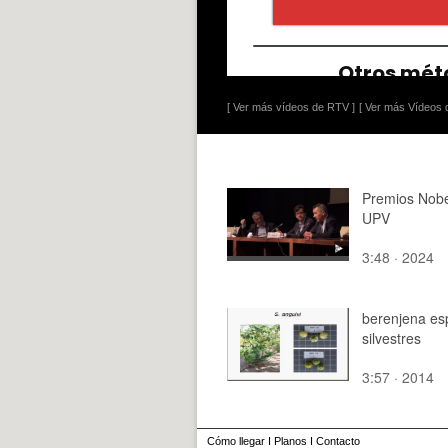
[ Ver más vídeos de RTV ]
[ Ver más Vídeos d
Premios Nobe
UPV
3:48 · 2024
berenjena es
silvestres
3:57 · 2014
Cómo llegar
I
Planos
I
Contacto