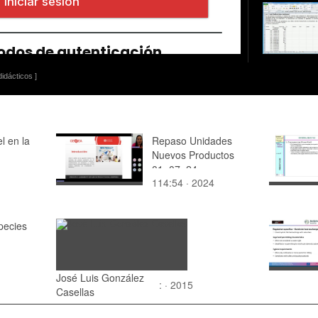
idácticos ]
l en la
Repaso Unidades
Nuevos Productos
01_07_24
114:54 · 2024
pecies
José Luis González
: · 2015
Casellas