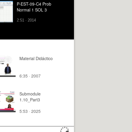
P-EST-09-C4 Prob
Normal 1 SOL 3
2:51 · 2014
Material Didáctico
6:35 · 2007
Submodule
1.10_Part3
5:53 · 2025