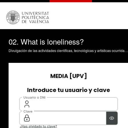
02. What is loneliness?
Divulgación de las actividades científicas, tecnológicas y artísticas ocurridas en los tres campus de la UPV