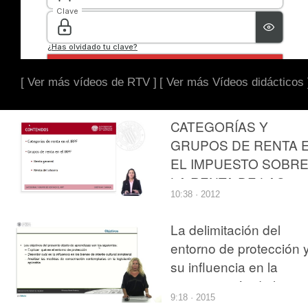
[ Ver más vídeos de RTV ]
[ Ver más Vídeos didácticos 
CATEGORÍAS Y
GRUPOS DE RENTA 
EL IMPUESTO SOBR
LA RENTA DE LAS
10:38 · 2012
PERSONAS FÍSICAS
La delimitación del
entorno de protección 
su influencia en la
conservación de los
9:18 · 2015
Bienes de Interés