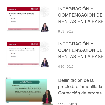
Cultural Inmaterial
INTEGRACIÓN Y
COMPENSACIÓN DE
RENTAS EN LA BASE
IMPONIBLE GENERA
9:33 · 2012
DEL IMPUESTO SOB
LA RENTA DE LAS
INTEGRACIÓN Y
PERSONAS FÍSICAS
COMPENSACIÓN DE
RENTAS EN LA BASE
IMPONIBLE DEL
6:10 · 2012
AHORRO DEL
IMPUESTO SOBRE L
Delimitación de la
RENTA DE LAS
propiedad inmobiliaria.
PERSONAS FÍSICAS
Corrección de errores
catastrales
11:30 · 2018