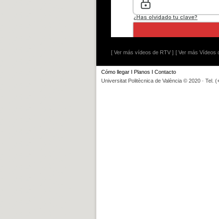
[ Ver más vídeos de RTV ]
[ Ver más Vídeos d
Cómo llegar
I
Planos
I
Contacto
Universitat Politècnica de València © 2020 · Tel. 