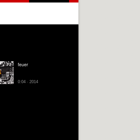
feuer
0:04 · 2014