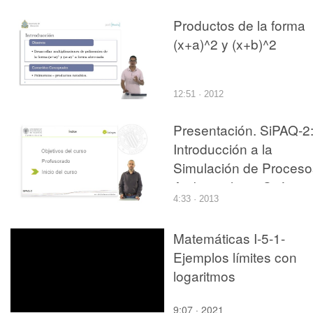
presentación de
Productos de la forma
resultados
(x+a)^2 y (x+b)^2
12:51 · 2012
Presentación. SiPAQ-2
Introducción a la
Simulación de Proceso
Ambientales y Químico
4:33 · 2013
con Matlab¿ y Scilab¿
Matemáticas I-5-1-
Ejemplos límites con
logaritmos
9:07 · 2021