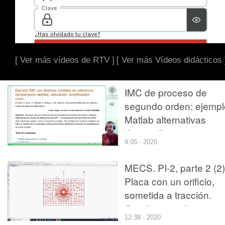
[ Ver más vídeos de RTV ]
[ Ver más Vídeos didácticos 
IMC de proceso de
segundo orden: ejempl
Matlab alternativas
diseño (I)
9:05 · 2020
MECS. PI-2, parte 2 (2)
Placa con un orificio,
sometida a tracción.
Condiciones de
12:38 · 2020
contorno, proceso y