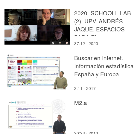
2020_SCHOOLL LAB
(2)_UPV. ANDRÉS
JAQUE. ESPACIOS
PARA EL
87:12 · 2020
APRENDIZAJE,
MEDIOAMBIENTE Y
Buscar en Internet.
SALUD.
Información estadística
España y Europa
3:11 · 2017
M2.a
20:23 · 2013