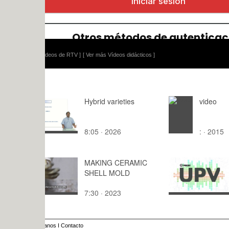
ídeos de RTV ]
[ Ver más Vídeos didácticos ]
Hybrid varieties
video
8:05 · 2026
: · 2015
MAKING CERAMIC
Privacidad 
SHELL MOLD
cibersegur
4 - Análisi
7:30 · 2023
8:48 · 202
anos
I
Contacto