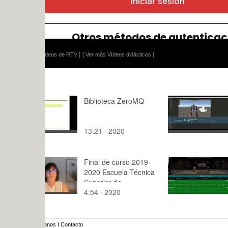
ídeos de RTV ]
[ Ver más Vídeos didácticos ]
Biblioteca ZeroMQ
PROJECT
INDUSTRI
13:21 · 2020
4:36 · 202
Final de curso 2019-
Practica 5 
2020 Escuela Técnica
Flow
Superior de
4:54 · 2020
3:46 · 201
Arquitectura. Marina
Sender Contell.
anos
I
Contacto