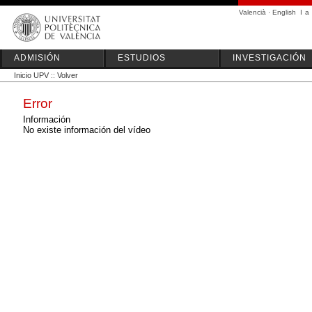
Valencià
·
English
I
a
ADMISIÓN
ESTUDIOS
INVESTIGACIÓN
Inicio UPV
::
Volver
Error
Información
No existe información del vídeo