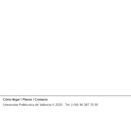
Cómo llegar
I
Planos
I
Contacto
Universitat Politècnica de València © 2020 · Tel. (+34) 96 387 70 00