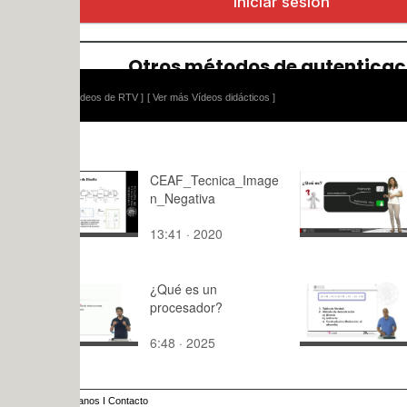
ídeos de RTV ]
[ Ver más Vídeos didácticos ]
CEAF_Tecnica_Image
Polimedia,
n_Negativa
Interrogan
13:41 · 2020
4:19 · 201
¿Qué es un
Demostraci
procesador?
contradicc
aplicando 
6:48 · 2025
6:47 · 201
verdad
anos
I
Contacto