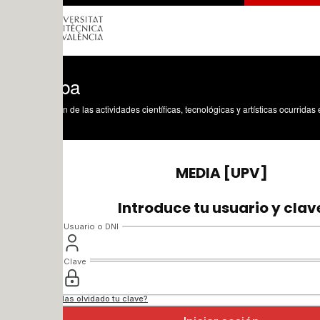
ba
n de las actividades científicas, tecnológicas y artísticas ocurridas en los tres cam