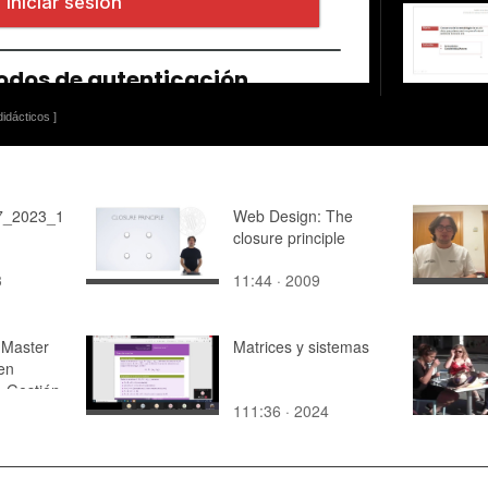
idácticos ]
7_2023_1
Web Design: The
closure principle
3
11:44 · 2009
. Master
Matrices y sistemas
 en
, Gestión
111:36 · 2024
ión de
es