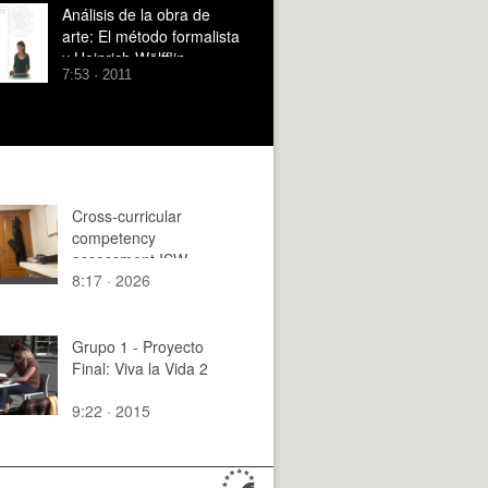
Análisis de la obra de
arte: El método formalista
y Heinrich Wölfflin
7:53 · 2011
Cross-curricular
competency
assessment ISW
8:17 · 2026
group 3el2 team 07
Grupo 1 - Proyecto
Final: Viva la Vida 2
9:22 · 2015