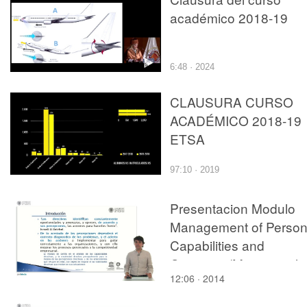
académico 2018-19
6:48 · 2024
CLAUSURA CURSO
ACADÉMICO 2018-19
ETSA
97:10 · 2019
Presentacion Modulo
Management of Person
Capabilities and
Creativity (Managerial
12:06 · 2014
Perception)