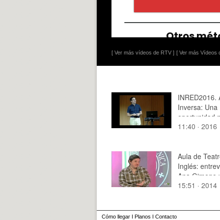
[ Ver más vídeos de RTV ]
[ Ver más Vídeos d
INRED2016. 
Inversa: Una
oportunidad p
11:40 · 2016
Desarrollo de
Competencia
Transversales
F. Monserrat
Aula de Teat
Inglés: entrev
Ana Gimeno y
15:51 · 2014
Perry en el 
Politécnica T
Cómo llegar
I
Planos
I
Contacto