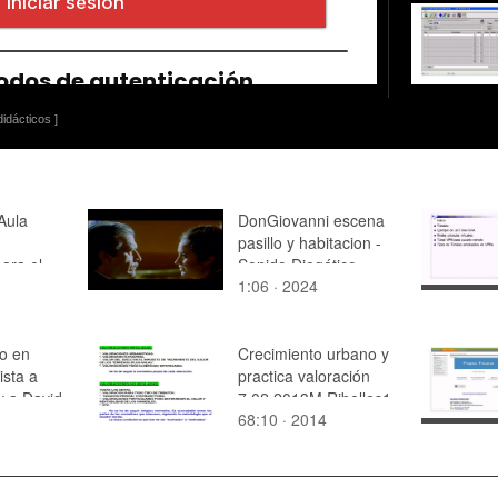
idácticos ]
Aula
DonGiovanni escena
pasillo y habitacion -
ara el
Sonido Diegético
1:06 · 2024
[Aurelio y Bowen]
s
 - José
ro en
Crecimiento urbano y
ista a
practica valoración
 a David
7.02.2013M.Ribelles1
68:10 · 2014
programa
al Cual