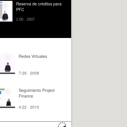
Reserva de créditos para
PFC
2:00 · 2007
Redes Virtuales
7:26 · 2008
Seguimiento Project
Finance
4:22 · 2010