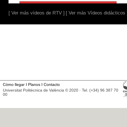
[ Ver más vídeos de RTV ]
[ Ver más Vídeos didácticos 
Cómo llegar
I
Planos
I
Contacto
Universitat Politècnica de València © 2020 · Tel. (+34) 96 387 70
00