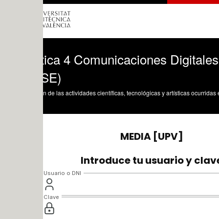
tica 4 Comunicaciones Digitales. Mínim
SE)
n de las actividades científicas, tecnológicas y artísticas ocurridas en los tres cam