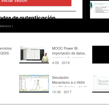
idácticos ]
ervicios
MOOC Power BI.
 QGIS
Importación de datos,
opciones de agregar
4:09 · 2019
columnas
Simulación
Mecanismo a-c-0654
con Mechanica - 11 de
10:36 · 2017
11