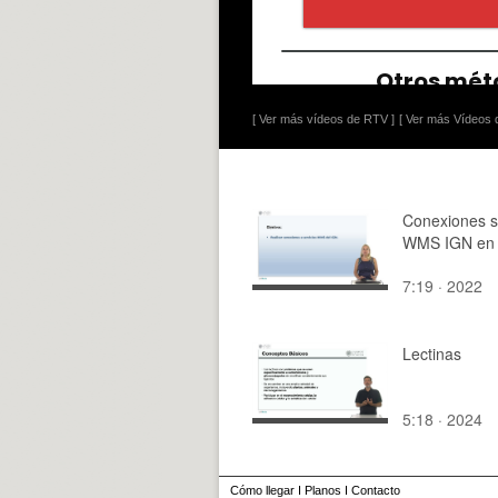
[ Ver más vídeos de RTV ]
[ Ver más Vídeos d
Conexiones s
WMS IGN en
7:19 · 2022
Lectinas
5:18 · 2024
Cómo llegar
I
Planos
I
Contacto