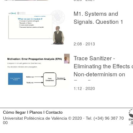
M1. Systems and
Signals. Question 1
2:08 · 2013
Trace Sanitizer -
Eliminating the Effects 
Non-determinism on
Error Propagation
1:12 · 2020
Analysis
Cómo llegar
I
Planos
I
Contacto
Universitat Politècnica de València © 2020 · Tel. (+34) 96 387 70
00