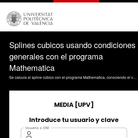
Splines cubicos usando condiciones
generales con el programa
Mathematica
Se calcula el spline cúbico con el programa Mathematica, conociendo el valor de una función en (n +1) puntos y dos derivadas (primera y/o segunda) en alguno(s) punto(s) de los anteriores, usando las propiedades que lo caracterizan: es una función continua y con derivadas continuas hasta orden 2 en todo el dominio considerado y en entre cada par de puntos es un polinomio de grado menor o igual que tres. Balaguer Beser, ÁA. (2014). Splines cubicos usando condiciones generales con el programa Mathematica. https://riunet.upv.es/handle/10251/38032