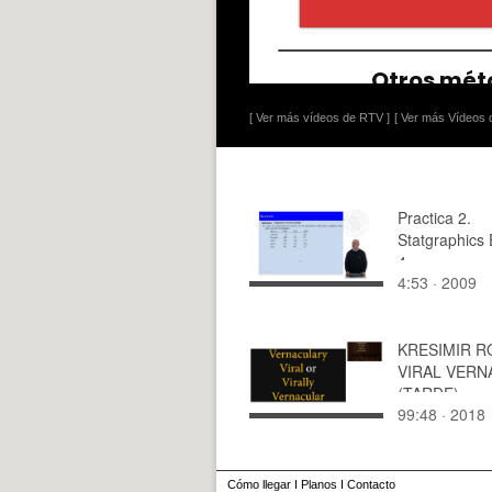
[ Ver más vídeos de RTV ]
[ Ver más Vídeos d
Practica 2.
Statgraphics 
4
4:53 · 2009
KRESIMIR R
VIRAL VERN
(TARDE).
99:48 · 2018
Cómo llegar
I
Planos
I
Contacto