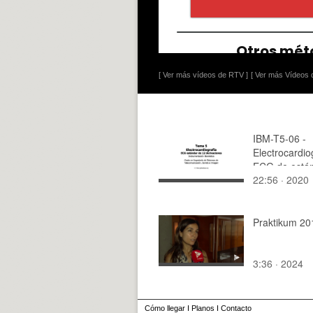
[ Ver más vídeos de RTV ]
[ Ver más Vídeos d
IBM-T5-06 -
Electrocardio
ECG de está
22:56 · 2020
derivaciones
Praktikum 20
3:36 · 2024
Cómo llegar
I
Planos
I
Contacto