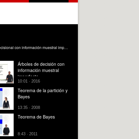
Dentro de la Teoría de decisión este video muestra cómo usar un árbol de decisión para modelar y resolver un problema decisional con información muestral imperfecta. En el ejemplo propuesto se observa cómo es preciso aplicar el Teorema de Bayes para calcular las probabilidades revisadas y el valor de dicha información o VIMI. Miralles Insa, CJ. (2016). Información muestral imperfecta y Teorema de Bayes. https://riunet.upv.es/handle/10251/63530 DER
Árboles de decisión con
información muestral
imperfecta
10:01 · 2016
Teorema de la partición y
Bayes
13:35 · 2008
Teorema de Bayes
8:43 · 2011