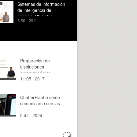
Sistemas de información
de inteligencia de
negocio, BI: Datos,
5:56 · 2011
Información y
Conocimiento
Preparación de
disoluciones
amortiguadoras.
11:05 · 2017
ChatterPlant o cómo
comunicarse con las
plantas
5:42 · 2024