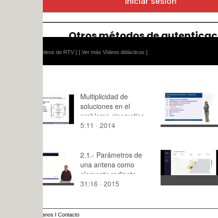
ídeos de RTV ]
[ Ver más Vídeos didácticos ]
Multiplicidad de
Presentaci
soluciones en el
problema cinematico
5:11 · 2014
2:53 · 200
inverso de robots
2.1.- Parámetros de
Visualizaci
una antena como
Datos: trab
elemento radiante
31:16 · 2015
3:29 · 202
anos
I
Contacto