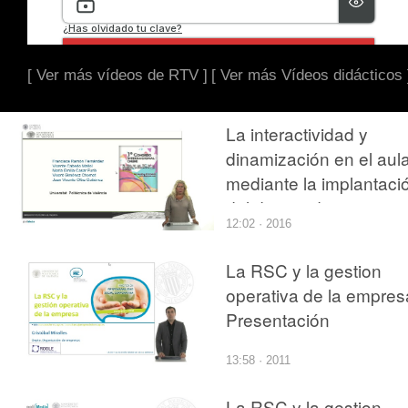
[ Ver más vídeos de RTV ]
[ Ver más Vídeos didácticos 
La interactividad y
dinamización en el aul
mediante la implantaci
del diseño de casos
12:02 · 2016
prácticos jurídicos
basados en series de
La RSC y la gestion
animación.
operativa de la empres
Presentación
13:58 · 2011
La RSC y la gestion