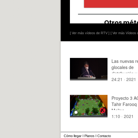
[ Ver más vídeos de RTV ]
[ Ver más Vídeos d
Las nuevas r
glocales de
distribución y
24:21 · 2021
de contenido
Proyecto 3 A
Tahir Farooq 
Molina
1:10 · 2021
Cómo llegar
I
Planos
I
Contacto