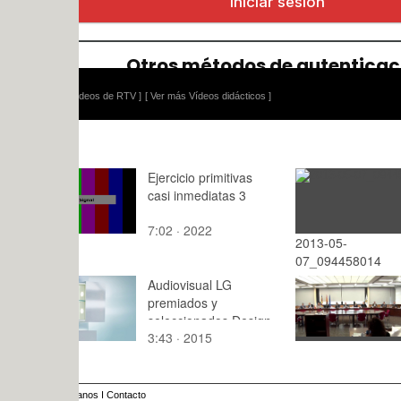
ídeos de RTV ]
[ Ver más Vídeos didácticos ]
Ejercicio primitivas
casi inmediatas 3
7:02 · 2022
2013-05-
: · 2015
07_094458014
Audiovisual LG
Consejo d
premiados y
seleccionados Design
3:43 · 2015
3:48 · 202
Contest
anos
I
Contacto