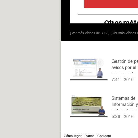
[ Ver más vídeos de RTV ]
[ Ver más Vídeos d
Gestión de p
avisos por el
responsable
7:41 · 2010
Sistemas de
Información y
ordenadores. 
5:26 · 2016
de los orden
Cómo llegar
I
Planos
I
Contacto