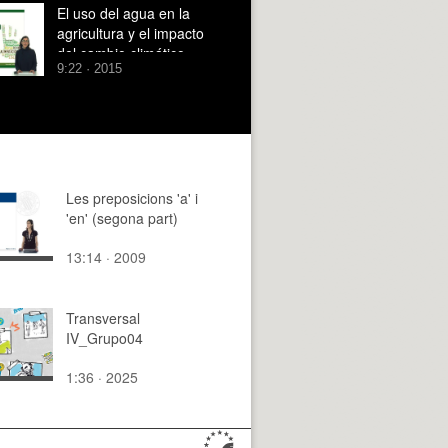
El uso del agua en la
agricultura y el impacto
del cambio climático.
9:22 · 2015
Les preposicions 'a' i
'en' (segona part)
13:14 · 2009
Transversal
IV_Grupo04
1:36 · 2025