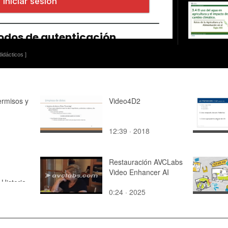
idácticos ]
ermisos y
Video4D2
12:39 · 2018
Restauración AVCLabs
Video Enhancer AI
Historia
0:24 · 2025
adores