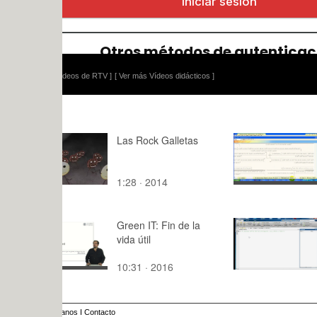
ídeos de RTV ]
[ Ver más Vídeos didácticos ]
Las Rock Galletas
Solución C
Simbólica
con Mathem
1:28 · 2014
10:07 · 20
10 de 10
Green IT: Fin de la
M2-LPC 04
vida útil
Matlab
10:31 · 2016
6:36 · 201
anos
I
Contacto