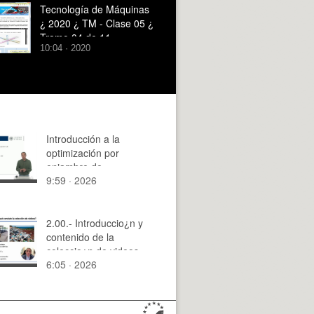
Tecnología de Máquinas
¿ 2020 ¿ TM - Clase 05 ¿
Tramo 04 de 11
10:04 · 2020
Introducción a la
optimización por
enjambre de
9:59 · 2026
partículas (Particle
Swarm Optimization)
2.00.- Introduccio¿n y
contenido de la
coleccio¿n de videos
6:05 · 2026