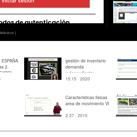
idácticos ]
 ESPAÑA
gestión de inventario
as 2.
demanda
EXPO)
independiente:
5
15:15 · 2020
modelos deterministas
(completo)
o
Caracteristicas fisicas
area de movimiento VI
2:37 · 2015