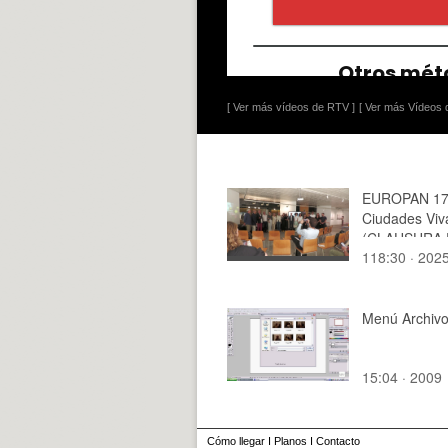
[ Ver más vídeos de RTV ]
[ Ver más Vídeos d
EUROPAN 17
Ciudades Viv
(CLAUSURA 
118:30 · 202
Menú Archiv
15:04 · 2009
Cómo llegar
I
Planos
I
Contacto