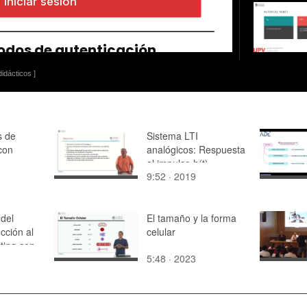
idácticos ]
s de
Sistema LTI
con
analógicos: Respuesta
al impulso h(t)
9:52 · 2019
 del
El tamaño y la forma
cción al
celular
ting con
5:48 · 2023
Services