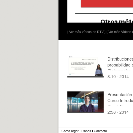
[ Ver más vídeos de RTV ]
[ Ver más Vídeos d
Distribucione
probabilidad 
Statgraphics
8:10 · 2014
Presentación
Curso Introdu
Cloud Compu
2:56 · 2014
Amazon Web 
Cómo llegar
I
Planos
I
Contacto