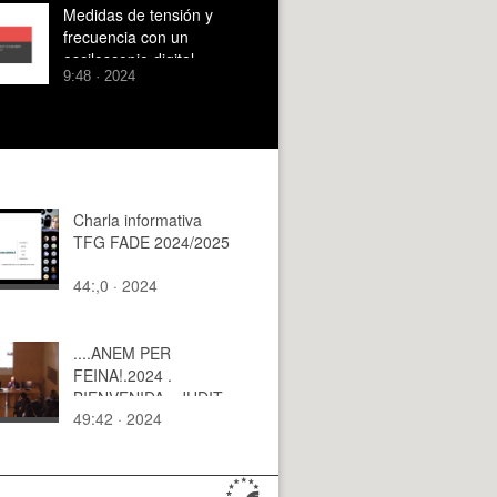
Medidas de tensión y
frecuencia con un
osciloscopio digital
9:48 · 2024
Charla informativa
TFG FADE 2024/2025
44:,0 · 2024
....ANEM PER
FEINA!.2024 .
BIENVENIDA - JUDIT
49:42 · 2024
KIMPIAN.