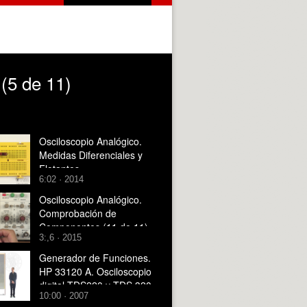
 (5 de 11)
Osciloscopio Analógico.
Medidas Diferenciales y
Flotantes
6:02 · 2014
Osciloscopio Analógico.
Comprobación de
Componentes (11 de 11)
3:,6 · 2015
Generador de Funciones.
HP 33120 A. Osciloscopio
digital TDS220 y TDS 320
10:00 · 2007