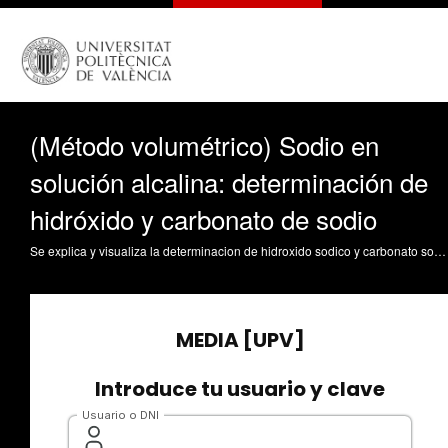
(Método volumétrico) Sodio en
solución alcalina: determinación de
hidróxido y carbonato de sodio
Se explica y visualiza la determinacion de hidroxido sodico y carbonato sodico en aguas realizando su valoración y cálculos de la determinación Soriano Soto, MD. (2015). (Método volumétrico) Sodio en solución alcalina: determinación de hidróxido y carbonato de sodio. Universitat Politècnica de València. https://riunet.upv.es/handle/10251/53755