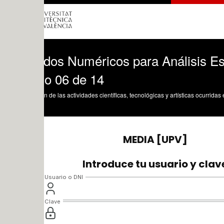
dos Numéricos para Análisis Estructura
o 06 de 14
n de las actividades científicas, tecnológicas y artísticas ocurridas en los tres cam