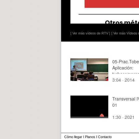
[ Ver más vídeos de RTV ]
[ Ver más Vídeos d
05-Prac.Tobe
Aplicación:
turbocompre
3:04 · 2014
Transversal 
01
1:30 · 2021
Cómo llegar
I
Planos
I
Contacto