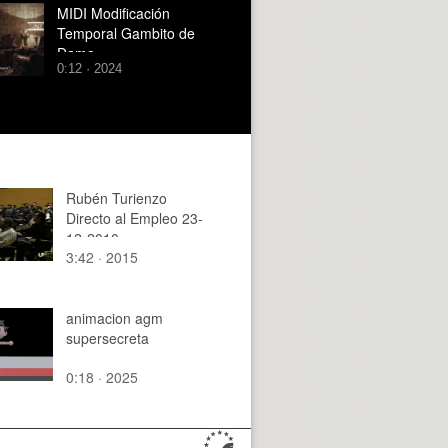
MIDI Modificación
Temporal Gambito de
Dama
0:12 · 2024
Rubén Turienzo
Directo al Empleo 23-
12-2010
3:42 · 2015
animacion agm
supersecreta
0:18 · 2025