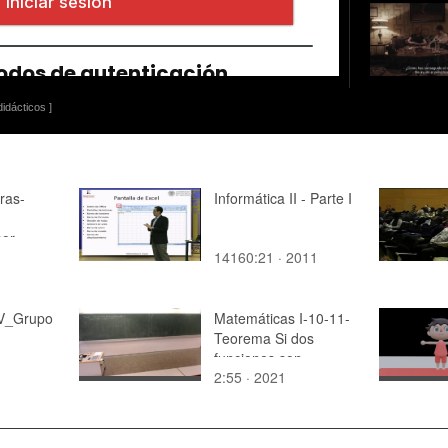
idácticos ]
ras-
Informática II - Parte I
sor
14160:21 · 2011
IV_Grupo
Matemáticas I-10-11-
Teorema Si dos
funciones son
2:55 · 2021
continuas su
composición también
lo es