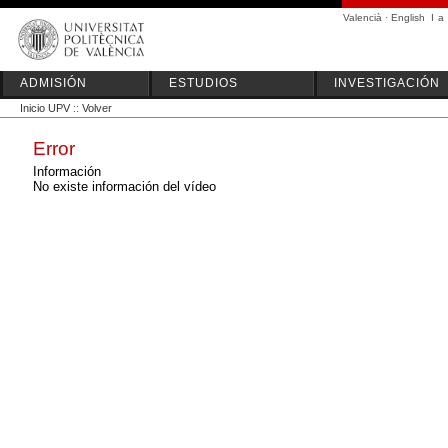
Valencià
·
English
I
a
ADMISIÓN
ESTUDIOS
INVESTIGACIÓN
Inicio UPV
::
Volver
Error
Información
No existe información del vídeo