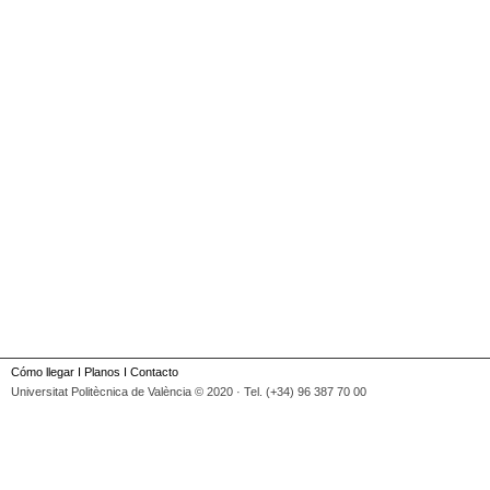
Cómo llegar
I
Planos
I
Contacto
Universitat Politècnica de València © 2020 · Tel. (+34) 96 387 70 00