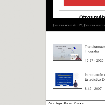
[ Ver más vídeos de RTV ]
[ Ver más Vídeos d
Transformaci
infografía
15:37 · 2020
Introducción 
Estadística D
8:12 · 2007
Cómo llegar
I
Planos
I
Contacto