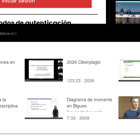
idácticos ]
ones en
2026 Ciberplagio
123:23 · 2026
a la
Diagrama de moments
escriptiva
en Bigues
bisuportades amb
7:33 · 2009
volades