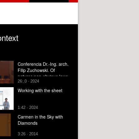
ontext
Conferencia Dr.-Ing. arch.
Filip Zuchowski. Of
natures non-obvious laws
26:,0 · 2024
& processes in
vegetation.What we can
Working with the sheet
learn from bionics in the
context of biomimicry?
1:42 · 2024
Carmen in the Sky with
Diamonds
3:26 · 2014