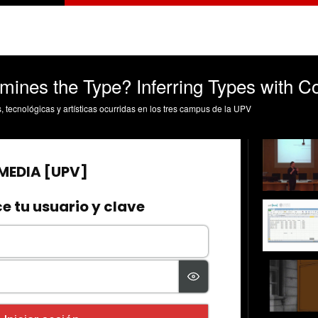
mines the Type? Inferring Types with C
s, tecnológicas y artísticas ocurridas en los tres campus de la UPV