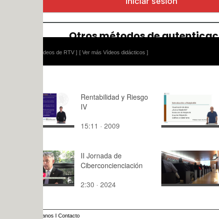
ídeos de RTV ]
[ Ver más Vídeos didácticos ]
Rentabilidad y Riesgo
Introducció
IV
Matplotlib
15:11 · 2009
3:18 · 202
II Jornada de
Sesión téc
Ciberconcienciación
coronaviru
2:30 · 2024
2:48 · 202
anos
I
Contacto