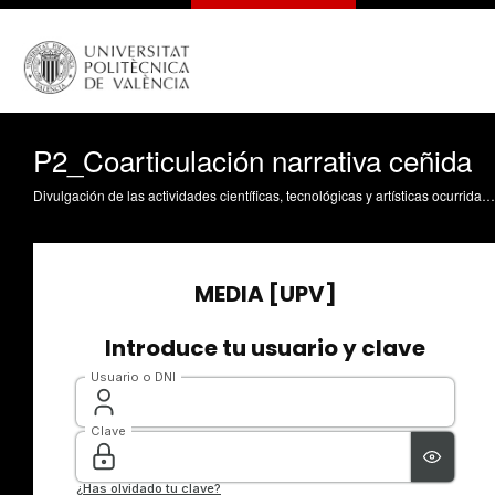
P2_Coarticulación narrativa ceñida
Divulgación de las actividades científicas, tecnológicas y artísticas ocurridas en los tres campus de la UPV