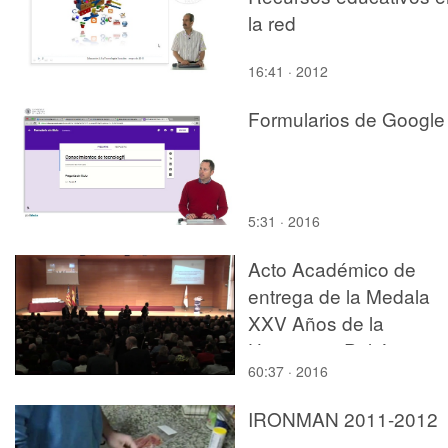
la red
16:41 · 2012
Formularios de Google
5:31 · 2016
Acto Académico de
entrega de la Medala
XXV Años de la
Universitat Politècnica
60:37 · 2016
València y de
reconocimiento al
IRONMAN 2011-2012
personal jubilado