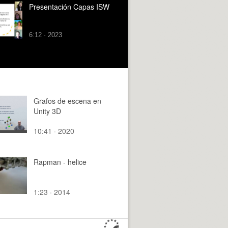
Presentación Capas ISW
6:12 · 2023
Grafos de escena en
Unity 3D
10:41 · 2020
Rapman - helice
1:23 · 2014