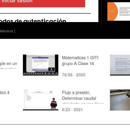
idácticos ]
Matematicas 1 GITI
iple en un
grupo A Clase 16
ntervalos
76:56 · 2020
tico 4
Flujo a presión.
Determinar caudal
circulante en una línea
6:23 · 2021