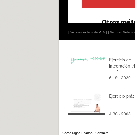
[ Ver más vídeos de RTV ]
[ Ver más Vídeos d
Ejercicio de
integración tr
producto de i
6:19 · 2020
Ejercicio prác
4:36 · 2008
Cómo llegar
I
Planos
I
Contacto