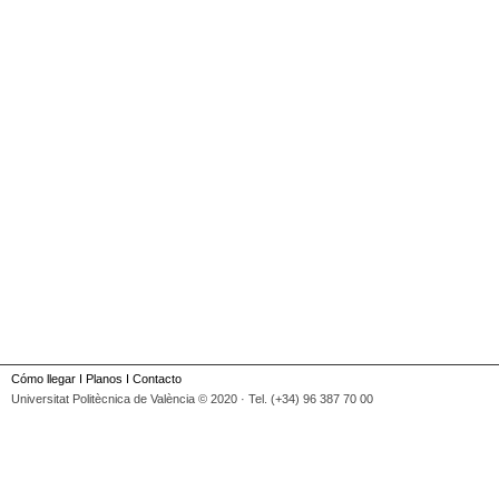
Cómo llegar
I
Planos
I
Contacto
Universitat Politècnica de València © 2020 · Tel. (+34) 96 387 70 00