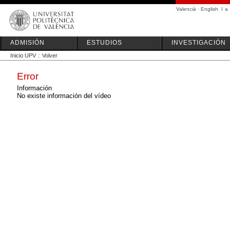
Valencià
·
English
I
a
ADMISIÓN
ESTUDIOS
INVESTIGACIÓN
Inicio UPV
::
Volver
Error
Información
No existe información del vídeo