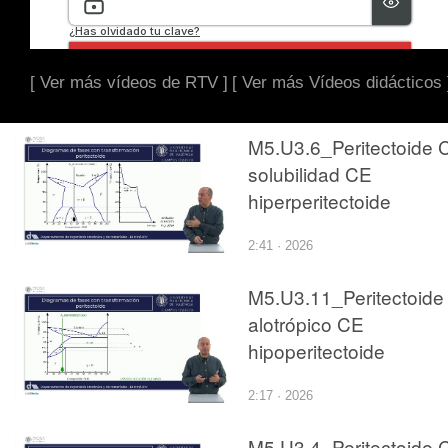
[ Ver más vídeos de RTV ]
[ Ver más Vídeos didácticos 
M5.U3.6_Peritectoide 
solubilidad CE
hiperperitectoide
2:41 · 2026
M5.U3.11_Peritectoide
alotrópico CE
hipoperitectoide
2:17 · 2026
M5.U3.4_Peritectoide 