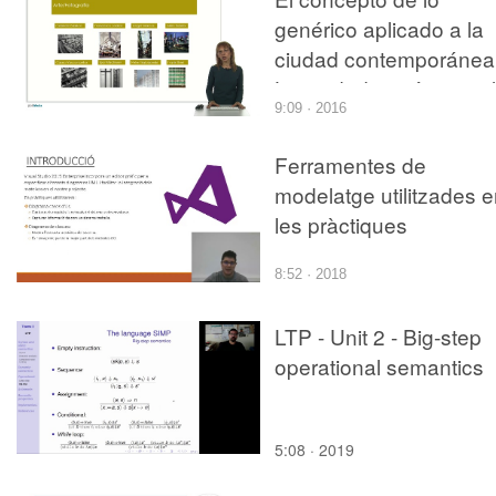
genérico aplicado a la
ciudad contemporánea
La ciudad genérica y el
9:09 · 2016
espacio basura de Re
Koolhaas
Ferramentes de
modelatge utilitzades 
les pràctiques
8:52 · 2018
LTP - Unit 2 - Big-step
operational semantics
5:08 · 2019