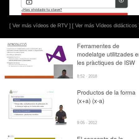
[ Ver más vídeos de RTV ]
[ Ver más Vídeos didácticos 
Ferramentes de
modelatge utilitzades 
les pràctiques de ISW
8:52 · 2018
Productos de la forma
(x+a) (x-a)
9:05 · 2012
El concepto de lo