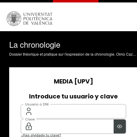
La chronologie
Dossier théorique et pratique sur l'expression de la chronologie. Olmo Cazevieille, FT. (2009). La chronologie. https://riunet.upv.es/handle/10251/5524