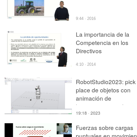
9:44 · 2016
La importancia de la
Competencia en los
Directivos
4:10 · 2014
RobotStudio2023: pick
place de objetos con
animación de
herramientas mediante
19:18 · 2023
Smart Components
Fuerzas sobre cargas
puntuales en movimien