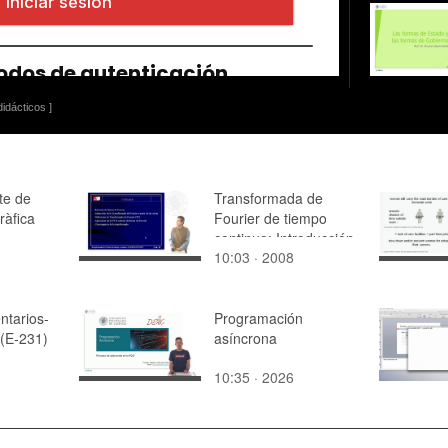
idácticos ]
te de
Transformada de
ràfica
Fourier de tiempo
continuo: Introducción
10:03 · 2008
ntarios-
Programación
 (E-231)
asíncrona
10:35 · 2026