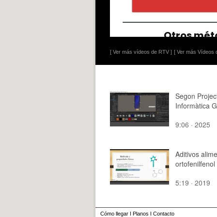
[ Ver más vídeos de RTV ]
[ Ver más Vídeos d
Segon Projec
Informàtica G
9:06 · 2025
Aditivos alime
ortofenilfenol
5:19 · 2019
Cómo llegar
I
Planos
I
Contacto