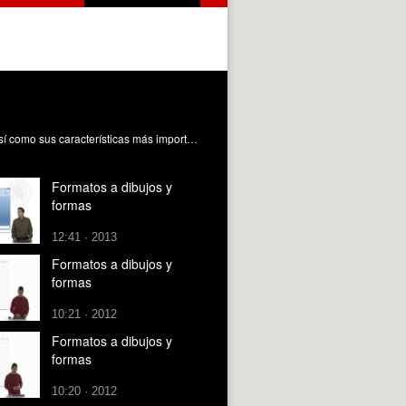
La Tabla Periódica Musical muestra todas las posibles combinaciones que se pueden formar con las 12 notas musicales, así como sus características más importantes y las relaciones entre ellas. Tradicionalmente las Clases de Conjuntos se han descrito mediante sus Formas Primas de Forte y de Rahn, las cuales pueden obtenerse de manera sencilla a partir de sus Formas Interválicas Primas. Nuño Fernández, L. (2021). Formas Primas Forte y Rahn. Universitat Politècnica de València. https://riunet.upv.es/handle/10251/168282 DER
Formatos a dibujos y
formas
12:41 · 2013
Formatos a dibujos y
formas
10:21 · 2012
Formatos a dibujos y
formas
10:20 · 2012