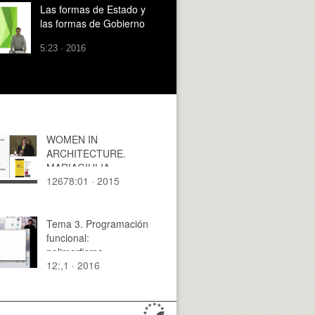
Las formas de Estado y
las formas de Gobierno
5:23 · 2016
WOMEN IN
ARCHITECTURE.
MARIAGIULIA
12678:01 · 2015
BENICELLI
Tema 3. Programación
funcional:
polimorfismo
12:,1 · 2016