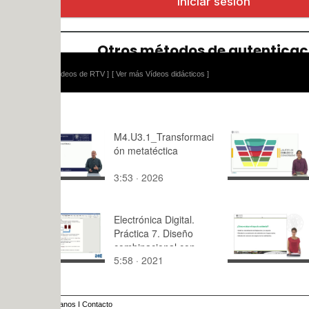
ídeos de RTV ]
[ Ver más Vídeos didácticos ]
M4.U3.1_Transformaci
El Embudo
ón metatéctica
Conversió
3:53 · 2026
7:44 · 202
Electrónica Digital.
Eutrofizaci
Práctica 7. Diseño
Problemas
combinacional con
Soluciones.
5:58 · 2021
6:41 · 201
PLD.
anos
I
Contacto