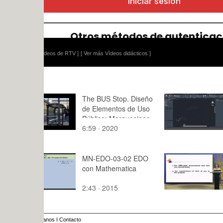
ídeos de RTV ]
[ Ver más Vídeos didácticos ]
The BUS Stop. Diseño
Práctica 3
de Elementos de Uso
Público: Marquesinas
6:59 · 2020
8:36 · 202
de autobús
MN-EDO-03-02 EDO
A project f
con Mathematica
creation of 
Story
2:43 · 2015
7984:21 · 
anos
I
Contacto