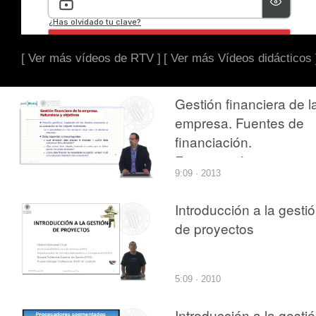
[ Ver más vídeos de RTV ]
[ Ver más Vídeos didácticos 
Gestión financiera de l
empresa. Fuentes de
financiación.
Financiación interna y
9:09 · 2013
externa. Financiación 
corto y largo plazo
Introducción a la gesti
de proyectos
5:09 · 2010
Introducción a la gesti