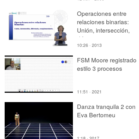
Operaciones entre
relaciones binarias:
Unión, intersección,
diferencia,
10:26 · 2013
complementario
FSM Moore registrado
estilo 3 procesos
11:51 · 2021
Danza tranquila 2 con
Eva Bertomeu
1:18 · 2017