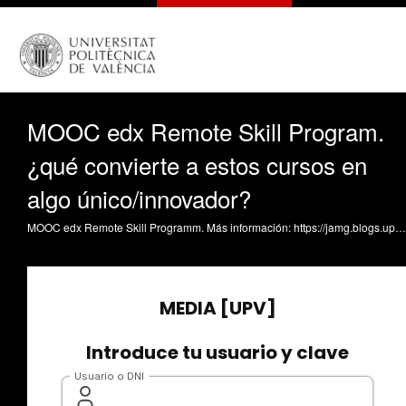
MOOC edx Remote Skill Program.
¿qué convierte a estos cursos en
algo único/innovador?
MOOC edx Remote Skill Programm. Más información: https://jamg.blogs.upv.es/2022/05/08/3370/ Spanish version: El futuro inmediato será cada vez más digital. Nuestros cursos ayudarán a las personas que ocupan puestos de mando o que participan en equipos de trabajo a adaptar las competencias de trabajo en equipo, liderazgo y comunicación efectiva a entornos remotos donde son aún más esenciales y complejas de desempeñar. English version: What makes your course unique/innovative? The immediate future will be increasingly digital. Our courses will help people who hold leadership positions or participate in work teams to improve teamwork, leadership, and effective communication competencies in remote environments where they are even more essential and complex to perform.