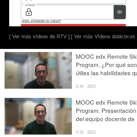
[ Ver más vídeos de RTV ]
[ Ver más Vídeos didácticos 
MOOC edx Remote Skil
Program. ¿Por qué son
útiles las habilidades 
se aprenden en este
0:19 · 2022
conjunto de cursos?
MOOC edx Remote Skil
Program. Presentación
del equipo docente de
los cursos
0:20 · 2022