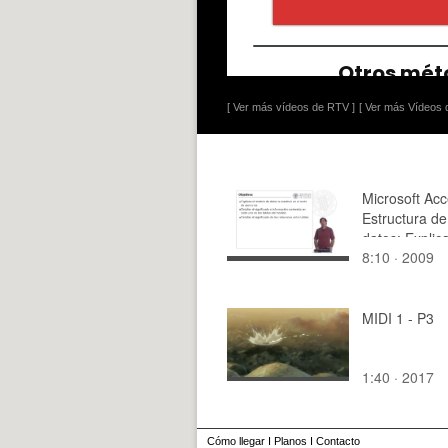
[ Ver más vídeos de RTV ]
[ Ver más Vídeos d
Microsoft Acc
Estructura d
datos: Explic
8:10 · 2009
modelo de da
ejemplo
MIDI 1 - P3
1:40 · 2017
Cómo llegar
I
Planos
I
Contacto