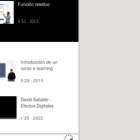
Función residuo
4:53 · 2013
Introducción de un
curso e-learning
5:29 · 2015
David Sabater -
Efectos Digitales
1:25 · 2022