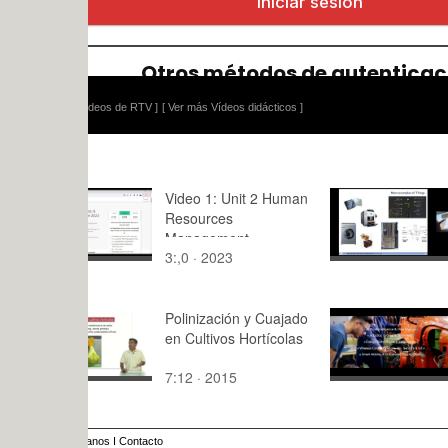
ídeos de RTV ]
[ Ver más Vídeos didácticos ]
Video 1: Unit 2 Human
SRM S2 pa
Resources
Management
3:,0 · 2023
64:34 · 20
Polinización y Cuajado
SEAMIC (S
en Cultivos Hortícolas
Engineerin
Managemen
7:12 · 2015
1:12 · 202
Innovation
Bachelor) 
anos
I
Contacto