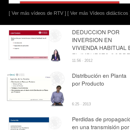
[ Ver más vídeos de RTV ]
[ Ver más Vídeos didácticos 
DEDUCCION POR
INVERSION EN
VIVIENDA HABITUAL 
EL IMPUESTO SOBR
11:56 · 2012
LA RENTA DE LAS
PERSONAS FISICAS
Distribución en Planta
por Producto
6:25 · 2013
Perdidas de propagaci
en una transmisión por