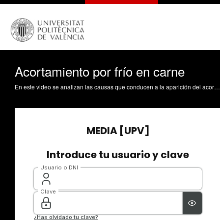
Acortamiento por frío en carne
En este video se analizan las causas que conducen a la aparición del acortamiento por frío en carne. Se discute el efecto de la refrigeración en los fenómenos post morten, por qué se produce el acortamiento por frío y cómo podemos prevenirlo. Hernández Pérez, MDP. (2011). Acortamiento por frío en carne. https://riunet.upv.es/handle/10251/13225